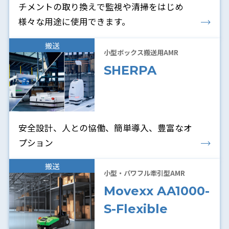
チメントの取り換えで監視や清掃をはじめ
様々な用途に使用できます。
搬送
小型ボックス搬送用AMR
SHERPA
安全設計、人との協働、簡単導入、豊富なオ
プション
搬送
小型・パワフル牽引型AMR
Movexx AA1000-
S-Flexible