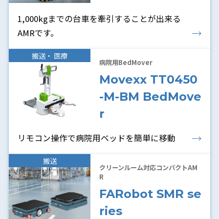
1,000kgまでの台車を牽引することが出来る
AMRです。
搬送・ 医療
病院用BedMover
Movexx TT0450
-M-BM BedMove
r
リモコン操作で病院用ベッドを簡単に移動
搬送
クリーンルーム対応コンパクトAM
R
FARobot SMR se
ries